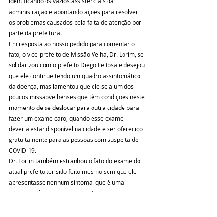
identificando os vazios assistenciais da 
administração e apontando ações para resolver 
os problemas causados pela falta de atenção por 
parte da prefeitura.
Em resposta ao nosso pedido para comentar o 
fato, o vice-prefeito de Missão Velha, Dr. Lorim, se 
solidarizou com o prefeito Diego Feitosa e desejou 
que ele continue tendo um quadro assintomático 
da doença, mas lamentou que ele seja um dos 
poucos missãovelhenses que têm condições neste 
momento de se deslocar para outra cidade para 
fazer um exame caro, quando esse exame 
deveria estar disponível na cidade e ser oferecido 
gratuitamente para as pessoas com suspeita de 
COVID-19.
Dr. Lorim também estranhou o fato do exame do 
atual prefeito ter sido feito mesmo sem que ele 
apresentasse nenhum sintoma, que é uma 
situação atípica no momento atual e, inclusive, 
foge completamente dos protocolos indicados 
pela OMS, Ministério e Secretarias de Saúde, já 