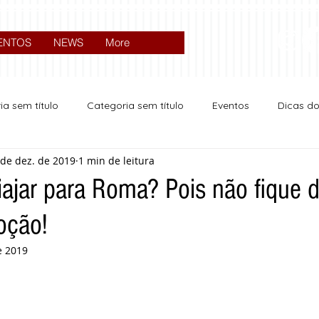
ENTOS
NEWS
More
ia sem título
Categoria sem título
Eventos
Dicas d
 de dez. de 2019
1 min de leitura
Expocrato 2024
Política
iajar para Roma? Pois não fique d
oção!
e 2019