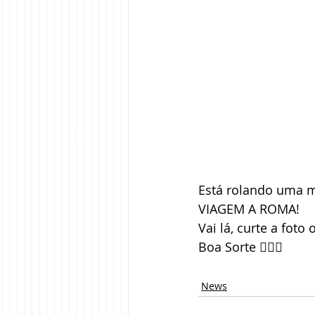
Está rolando uma m
VIAGEM A ROMA!
Vai lá, curte a foto 
Boa Sorte 👍🏻🍀
News