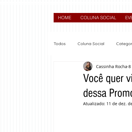
HOME
COLUNA SOCIAL
EV
Todos
Coluna Social
Categor
Cassinha Rocha
8
News
Nova categoria
Você quer v
dessa Prom
Atualizado:
11 de dez. d