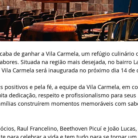
acaba de ganhar a Vila Carmela, um refúgio culinário 
abores. Situada na região mais desejada, no bairro L
 a Vila Carmela será inaugurada no próximo dia 14 de
 positivos e pela fé, a equipe da Vila Carmela, em co
a dedicação, respeito e profissionalismo para seus 
famílias construírem momentos memoráveis com sab
ios, Raul Francelino, Beethoven Picuí e João Lucas, 
e para celebrar a vida e tem tudo para se tornar um