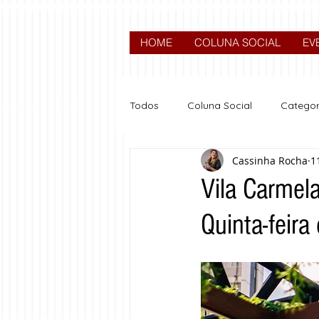
HOME
COLUNA SOCIAL
EV
Todos
Coluna Social
Categor
Cassinha Rocha
1
News
Nova categoria
Vila Carmel
Quinta-feir