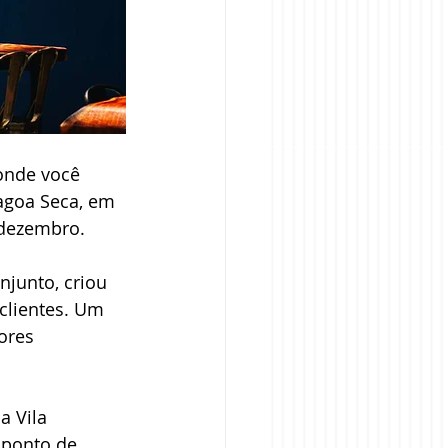
onde você 
agoa Seca, em 
 dezembro.
njunto, criou 
clientes. Um 
ores 
a Vila 
 ponto de 