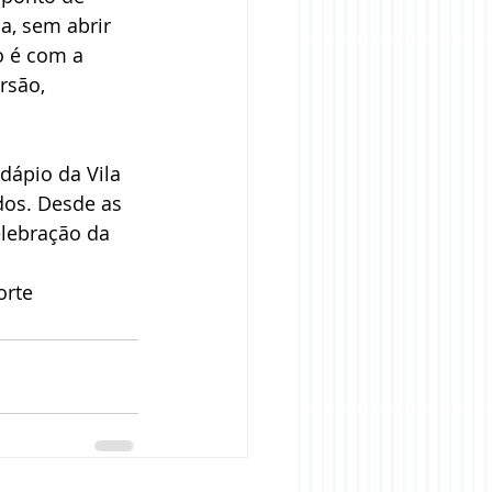
a, sem abrir 
 é com a 
rsão, 
dápio da Vila 
dos. Desde as 
elebração da 
orte 