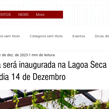
ENTOS
NEWS
More
ia sem título
Categoria sem título
Eventos
Dicas d
1 de dez. de 2023
1 min de leitura
Expocrato 2024
Política
a será inaugurada na Lagoa Seca
a dia 14 de Dezembro