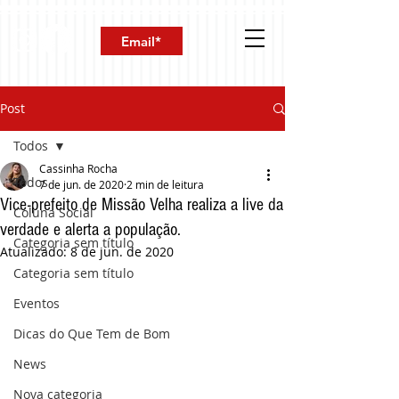
Post
Todos
Cassinha Rocha
Todos
7 de jun. de 2020
2 min de leitura
Vice-prefeito de Missão Velha realiza a live da
Coluna Social
verdade e alerta a população.
Categoria sem título
Atualizado:
8 de jun. de 2020
Categoria sem título
Eventos
Dicas do Que Tem de Bom
News
Nova categoria