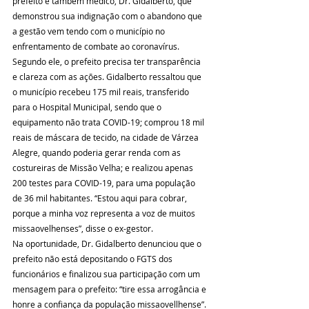
prefeito e também médico, Dr. Gidalberto, que 
demonstrou sua indignação com o abandono que 
a gestão vem tendo com o município no 
enfrentamento de combate ao coronavírus.
Segundo ele, o prefeito precisa ter transparência 
e clareza com as ações. Gidalberto ressaltou que 
o município recebeu 175 mil reais, transferido 
para o Hospital Municipal, sendo que o 
equipamento não trata COVID-19; comprou 18 mil 
reais de máscara de tecido, na cidade de Várzea 
Alegre, quando poderia gerar renda com as 
costureiras de Missão Velha; e realizou apenas 
200 testes para COVID-19, para uma população 
de 36 mil habitantes. “Estou aqui para cobrar, 
porque a minha voz representa a voz de muitos 
missaovelhenses”, disse o ex-gestor.
Na oportunidade, Dr. Gidalberto denunciou que o 
prefeito não está depositando o FGTS dos 
funcionários e finalizou sua participação com um 
mensagem para o prefeito: “tire essa arrogância e 
honre a confiança da população missaovellhense”.