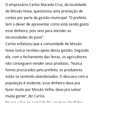
O empresário Carlos Macedo Cruz, da localidade 
de Missão Nova, questionou uma prestação de 
contas por parte da gestão municipal. “O prefeito 
tem o dever de apresentar como está sendo gasto 
esse dinheiro, pois veio para atender as 
necessidades do povo”.
Carlos enfatizou que a comunidade de Missão 
Nova nunca recebeu apoio dessa gestão. Segundo 
ele, com o fechamento das feiras, os agricultores 
não conseguem vender seus produtos. “Nunca 
fomos procurados pelo prefeito, os produtores 
estão se sentindo abandonados. O descaso com a 
população é evidente, esse dinheiro dava pra 
fazer muito por Missão Velha, dava pra salvar 
muita gente”, diz Carlos. 
Reveja a live no canal de Dr. Lorim no YouTube: 
https://youtu.be/CS_1mGhiaKc
Fonte: Assessoria de Imprensa
Coluna Social