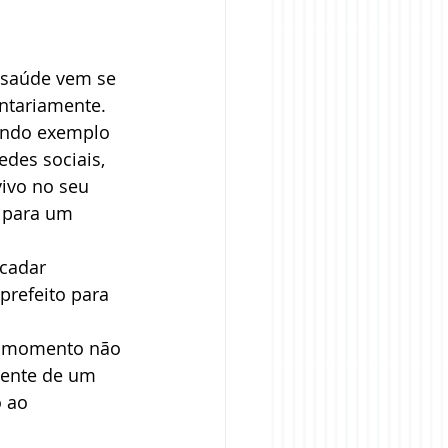
 saúde vem se 
ntariamente. 
dando exemplo 
des sociais, 
ivo no seu 
o para um 
cadar 
prefeito para 
“O momento não 
mente de um 
 ao 