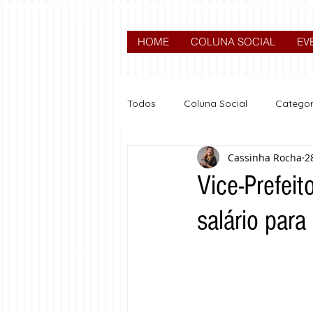
HOME
COLUNA SOCIAL
EV
Todos
Coluna Social
Categor
Cassinha Rocha
2
News
Nova categoria
Vice-Prefei
salário par