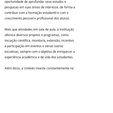
oportunidade de aprofundar seus estudos e 
pesquisas em suas áreas de interesse, de forma a 
contribuir com a formação estudantil e com o 
crescimento pessoal e profissional dos alunos.
Mais que atividades em sala de aula, a Instituição 
oferece diversos projetos e programas, como 
iniciação científica, monitoria, extensão, incentivo 
à participação em eventos e várias outras 
iniciativas, sempre com o objetivo de enriquecer a 
experiência acadêmica e de vida dos estudantes.
Além disso, a Unileão investe constantemente na 
estrutura para que o aluno possa se qualificar 
profissionalmente e se destacar no mercado de 
trabalho. Estação de Negócios, Clínica-Escola, 
Laboratório-Escola, Complexo Esportivo, Núcleo 
de Apoio ao Serviço Social, Núcleo de Prática 
Jurídica, Hospital Veterinário e Fazenda-Escola são 
alguns dos espaços que aproximam os 
acadêmicos da realidade de suas profissões e 