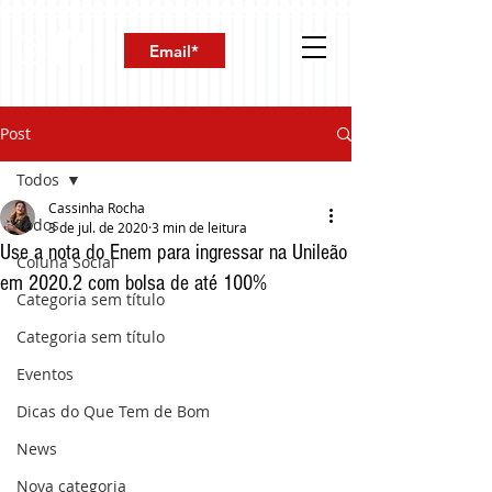
Post
Todos
Cassinha Rocha
Todos
3 de jul. de 2020
3 min de leitura
Use a nota do Enem para ingressar na Unileão
Coluna Social
em 2020.2 com bolsa de até 100%
Categoria sem título
Categoria sem título
Eventos
Dicas do Que Tem de Bom
News
Nova categoria