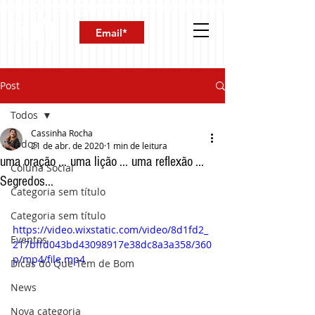
Post
Todos
Cassinha Rocha
Todos
21 de abr. de 2020
1 min de leitura
uma oração ... uma lição ... uma reflexão ...
Coluna Social
Segredos...
Categoria sem título
Categoria sem título
https://video.wixstatic.com/video/8d1fd2_
Eventos
217bffd043bd43098917e38dc8a3a358/360
p/mp4/file.mp4
Dicas do Que Tem de Bom
News
Nova categoria