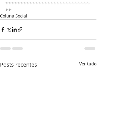
✨✨✨✨✨✨✨✨✨✨✨✨✨✨✨✨✨✨✨✨✨✨✨✨✨✨✨✨
✨✨
Coluna Social
Posts recentes
Ver tudo