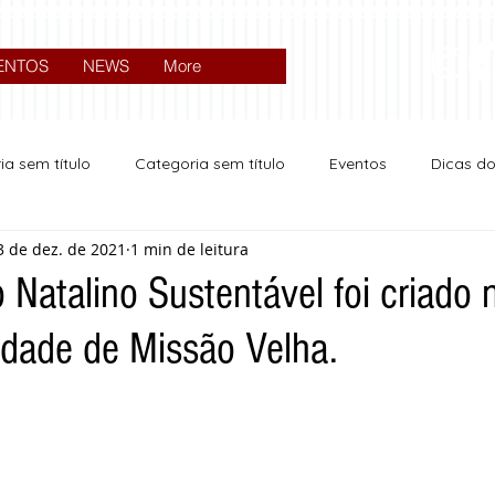
ENTOS
NEWS
More
ia sem título
Categoria sem título
Eventos
Dicas d
3 de dez. de 2021
1 min de leitura
Expocrato 2024
Política
Natalino Sustentável foi criado 
cidade de Missão Velha.