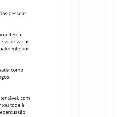
das pessoas 
rquiteto e 
e valorizar as 
nualmente por 
usada como 
agos 
tentável, com 
ntou toda à 
repercussão 