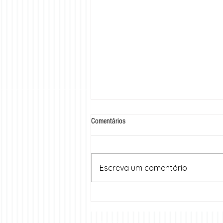
Comentários
Escreva um comentário
EducDay 2025: Congresso
Internacional de Educação do Cariri
traz inovação e conhecimento com