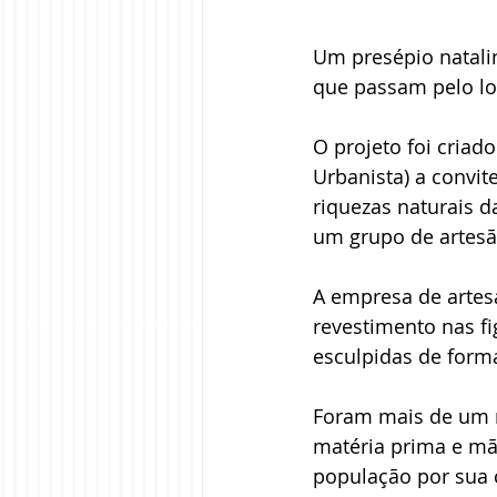
Um presépio natali
que passam pelo loc
O projeto foi criado
Urbanista) a convit
riquezas naturais d
um grupo de artesãs
A empresa de artes
revestimento nas fi
esculpidas de form
Foram mais de um m
matéria prima e mão
população por sua c