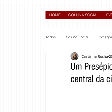
HOME
COLUNA SOCIAL
EV
Todos
Coluna Social
Categor
Cassinha Rocha
2
News
Nova categoria
Um Presépio 
central da 