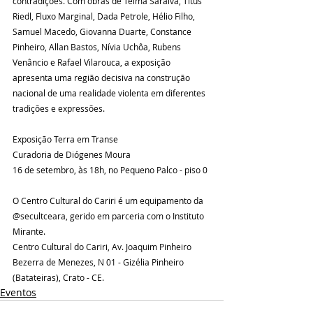
contradições. Com obras de Telma Saraiva, Titus 
Riedl, Fluxo Marginal, Dada Petrole, Hélio Filho, 
Samuel Macedo, Giovanna Duarte, Constance 
Pinheiro, Allan Bastos, Nívia Uchôa, Rubens 
Venâncio e Rafael Vilarouca, a exposição 
apresenta uma região decisiva na construção 
nacional de uma realidade violenta em diferentes 
tradições e expressões.
Exposição Terra em Transe 
Curadoria de Diógenes Moura
16 de setembro, às 18h, no Pequeno Palco - piso 0
O Centro Cultural do Cariri é um equipamento da 
@secultceara, gerido em parceria com o Instituto 
Mirante.
Centro Cultural do Cariri, Av. Joaquim Pinheiro 
Bezerra de Menezes, N 01 - Gizélia Pinheiro 
(Batateiras), Crato - CE.
Eventos