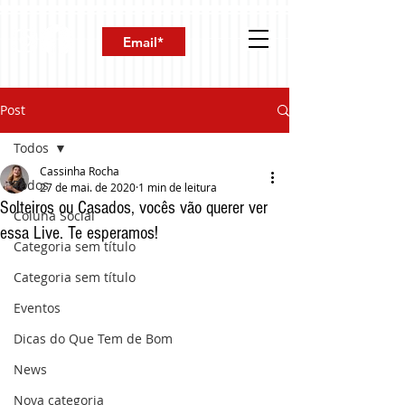
Post
Todos
Cassinha Rocha
Todos
27 de mai. de 2020
1 min de leitura
Solteiros ou Casados, vocês vão querer ver
Coluna Social
essa Live. Te esperamos!
Categoria sem título
Categoria sem título
Eventos
Dicas do Que Tem de Bom
News
Nova categoria