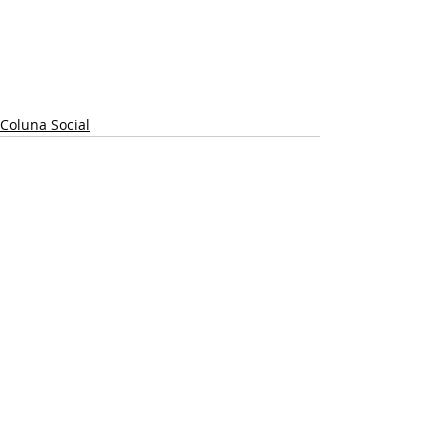
Coluna Social
Posts recentes
Ver tudo