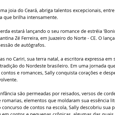
ma joia do Ceará, abriga talentos excepcionais, entre 
a que brilha intensamente.
acerda estará lançando o seu romance de estréia ‘Bonin
antina Zé Ferreira, em Juazeiro do Norte - CE. O lanç
essão de autógrafos. 
s no Cariri, sua terra natal, a escritora expressa em 
a tradição do Nordeste brasileiro. Em uma jornada que
l, contos e romances, Sally conquista corações e des
olvente.
nfância são permeadas por reisados, versos de corde
e romarias, elementos que moldaram sua essência lite
 concurso de contos na escola, Sally descobriu sua p
u em contos e pequenas crônicas, algumas das quais