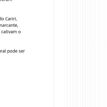
o Cariri, 
marcante, 
 cativam o 
ral pode ser 