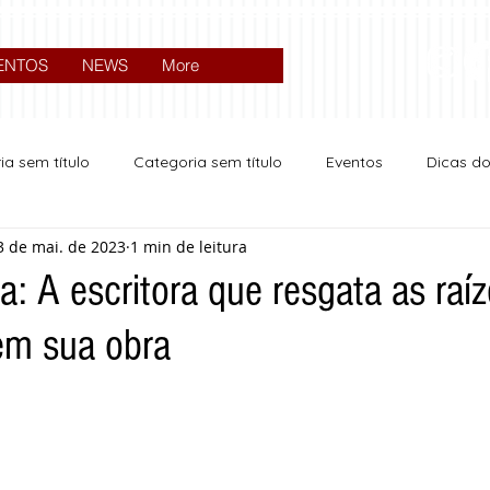
ENTOS
NEWS
More
ia sem título
Categoria sem título
Eventos
Dicas d
3 de mai. de 2023
1 min de leitura
Expocrato 2024
Política
a: A escritora que resgata as raí
 em sua obra