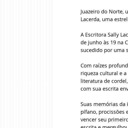
Juazeiro do Norte, u
Lacerda, uma estrel
A Escritora Sally L
de junho às 19 na C
sucedido por uma s
Com raízes profunda
riqueza cultural e 
literatura de corde
com sua escrita env
Suas memórias da i
pífano, procissões 
vencer seu primeiro
escrita e mergulho