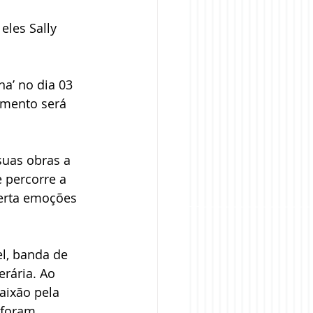
eles Sally 
a’ no dia 03 
amento será 
suas obras a 
 percorre a 
perta emoções 
l, banda de 
rária. Ao 
aixão pela 
 foram 