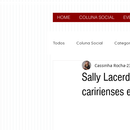
HOME
COLUNA SOCIAL
EV
Todos
Coluna Social
Categor
Cassinha Rocha
2
News
Nova categoria
Sally Lacerd
caririenses