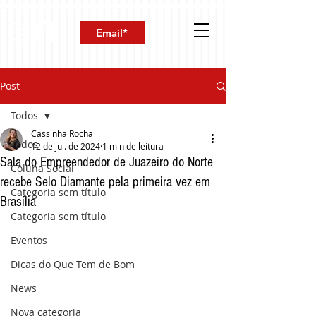
Post
Todos
Cassinha Rocha
Todos
12 de jul. de 2024
1 min de leitura
Sala do Empreendedor de Juazeiro do Norte
Coluna Social
recebe Selo Diamante pela primeira vez em
Categoria sem título
Brasília
Categoria sem título
Eventos
Dicas do Que Tem de Bom
News
Nova categoria