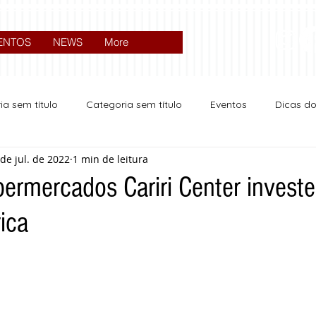
ENTOS
NEWS
More
ia sem título
Categoria sem título
Eventos
Dicas d
 de jul. de 2022
1 min de leitura
Expocrato 2024
Política
ermercados Cariri Center invest
rica