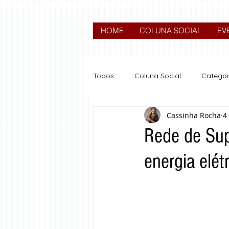
HOME
COLUNA SOCIAL
EV
Todos
Coluna Social
Categor
Cassinha Rocha
4
News
Nova categoria
Rede de Sup
energia elét