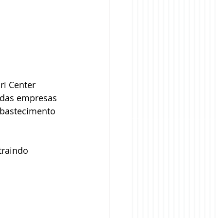
i Center 
 das empresas 
abastecimento 
traindo 