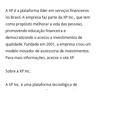
A XP é a plataforma líder em serviços financeiros 
no Brasil. A empresa faz parte da XP Inc., que tem 
como propósito melhorar a vida das pessoas, 
promovendo educação financeira e 
democratizando o acesso a investimentos de 
qualidade. Fundada em 2001, a empresa criou um 
modelo inovador de assessoria de investimentos.  
Para mais informações, acesse o site XP.
Sobre a XP Inc.
A XP Inc. é uma plataforma tecnológica de 
investimentos, serviços financeiros e educação, 
dona das marcas XP, Rico, Clear, Infomoney, 
XPeed, entre outras. A XP Inc. tem mais de 3,5 
milhões de clientes e R$ 873 bilhões de ativos sob 
custódia. Nos últimos 20 anos, a empresa vem 
transformando o mercado financeiro brasileiro 
para melhorar a vida das pessoas, garantindo 