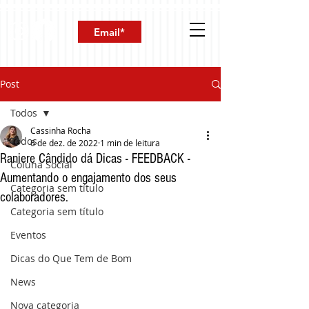
Post
Todos
Cassinha Rocha
Todos
6 de dez. de 2022
1 min de leitura
Raniere Cândido dá Dicas - FEEDBACK -
Coluna Social
Aumentando o engajamento dos seus
Categoria sem título
colaboradores.
Categoria sem título
Eventos
Dicas do Que Tem de Bom
News
Nova categoria