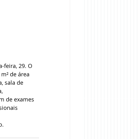
feira, 29. O 
 m² de área 
, sala de 
, 
lém de exames 
sionais 
. 