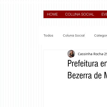
HOME
COLUNA SOCIAL
EV
Todos
Coluna Social
Categor
Cassinha Rocha
2
News
Nova categoria
Prefeitura e
Bezerra de