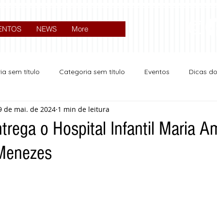
ENTOS
NEWS
More
ia sem título
Categoria sem título
Eventos
Dicas d
9 de mai. de 2024
1 min de leitura
Expocrato 2024
Política
ntrega o Hospital Infantil Maria A
 Menezes