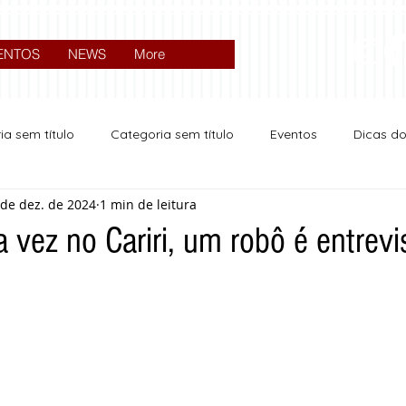
ENTOS
NEWS
More
ia sem título
Categoria sem título
Eventos
Dicas d
 de dez. de 2024
1 min de leitura
Expocrato 2024
Política
a vez no Cariri, um robô é entrevi