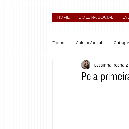
HOME
COLUNA SOCIAL
EV
Todos
Coluna Social
Categor
Cassinha Rocha
2
News
Nova categoria
Pela primeir