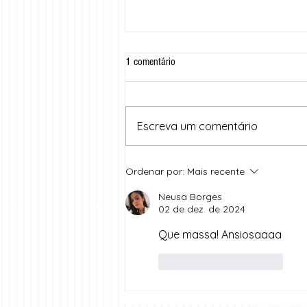
1 comentário
Escreva um comentário
Cariri Summit 2025: dois dias de
Ordenar por:
Mais recente
inovação, troca de experiências e
inspiração no coração do Cariri
Neusa Borges
02 de dez. de 2024
Que massa! Ansiosaaaa 
Curtir
Responder