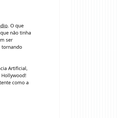
adio
. O que 
 que não tinha 
m ser 
e tornando 
a Artificial, 
m Hollywood!
tente como a 