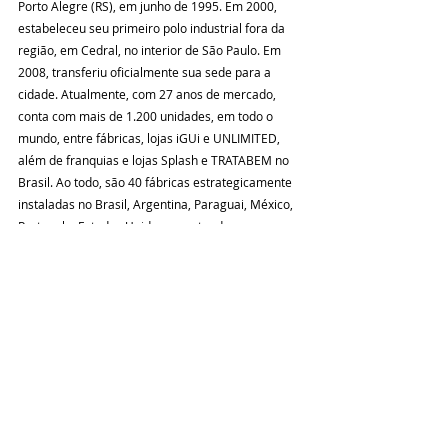
Porto Alegre (RS), em junho de 1995. Em 2000, 
estabeleceu seu primeiro polo industrial fora da 
região, em Cedral, no interior de São Paulo. Em 
2008, transferiu oficialmente sua sede para a 
cidade. Atualmente, com 27 anos de mercado, 
conta com mais de 1.200 unidades, em todo o 
mundo, entre fábricas, lojas iGUi e UNLIMITED, 
além de franquias e lojas Splash e TRATABEM no 
Brasil. Ao todo, são 40 fábricas estrategicamente 
instaladas no Brasil, Argentina, Paraguai, México, 
Portugal e Estados Unidos que atendem as 
Américas, Europa, África, Oriente Médio, Ásia e 
Oceania. A rede é Top Of Mind do segmento de 
acordo com o Datafolha, com mais de 1 milhão de 
acessos via web, e detém 89% das buscas de 
piscinas na internet, segundo o Google Brasil. Em 
muitas regiões, a iGUi é a única marca de piscinas 
conhecida. Tudo isso provado pela simples 
pergunta: “Qual marca de piscinas você 
conhece?”. 