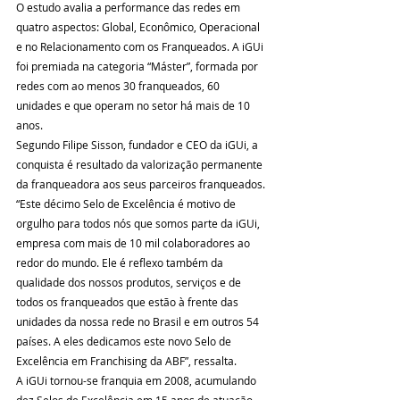
O estudo avalia a performance das redes em 
quatro aspectos: Global, Econômico, Operacional 
e no Relacionamento com os Franqueados. A iGUi 
foi premiada na categoria “Máster”, formada por 
redes com ao menos 30 franqueados, 60 
unidades e que operam no setor há mais de 10 
anos.  
Segundo Filipe Sisson, fundador e CEO da iGUi, a 
conquista é resultado da valorização permanente 
da franqueadora aos seus parceiros franqueados. 
“Este décimo Selo de Excelência é motivo de 
orgulho para todos nós que somos parte da iGUi, 
empresa com mais de 10 mil colaboradores ao 
redor do mundo. Ele é reflexo também da 
qualidade dos nossos produtos, serviços e de 
todos os franqueados que estão à frente das 
unidades da nossa rede no Brasil e em outros 54 
países. A eles dedicamos este novo Selo de 
Excelência em Franchising da ABF”, ressalta. 
A iGUi tornou-se franquia em 2008, acumulando 
dez Selos de Excelência em 15 anos de atuação 