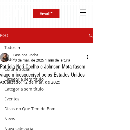
Post
Todos
Cassinha Rocha
Todos
10 de mar. de 2025
1 min de leitura
Patricia Neri Coelho e Johnson Mota fasem
Coluna Social
viagem inesquecível pelos Estados Unidos
Categoria sem título
Atualizado:
12 de mar. de 2025
Categoria sem título
Eventos
Dicas do Que Tem de Bom
News
Nova categoria