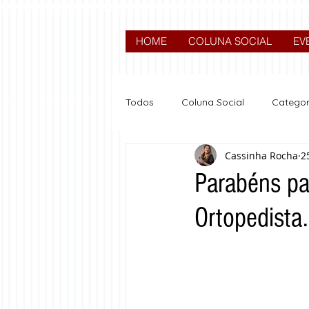
HOME
COLUNA SOCIAL
EV
Todos
Coluna Social
Categor
Cassinha Rocha
2
News
Nova categoria
Parabéns par
Ortopedista