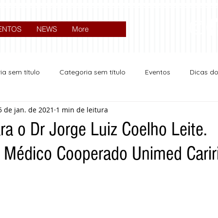
ENTOS
NEWS
More
ia sem título
Categoria sem título
Eventos
Dicas d
5 de jan. de 2021
1 min de leitura
Expocrato 2024
Política
a o Dr Jorge Luiz Coelho Leite.
. Médico Cooperado Unimed Carir