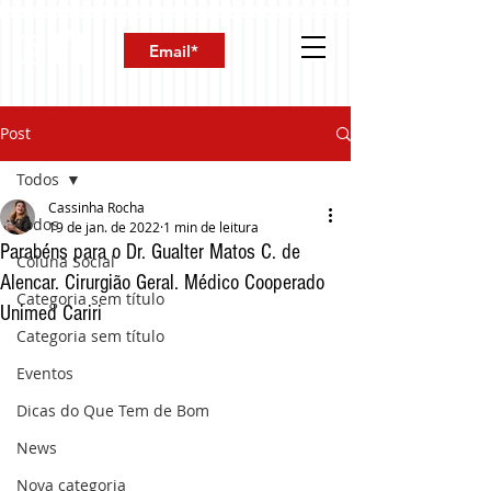
Post
Todos
Cassinha Rocha
Todos
19 de jan. de 2022
1 min de leitura
Parabéns para o Dr. Gualter Matos C. de
Coluna Social
Alencar. Cirurgião Geral. Médico Cooperado
Categoria sem título
Unimed Cariri
Categoria sem título
Eventos
Dicas do Que Tem de Bom
News
Nova categoria