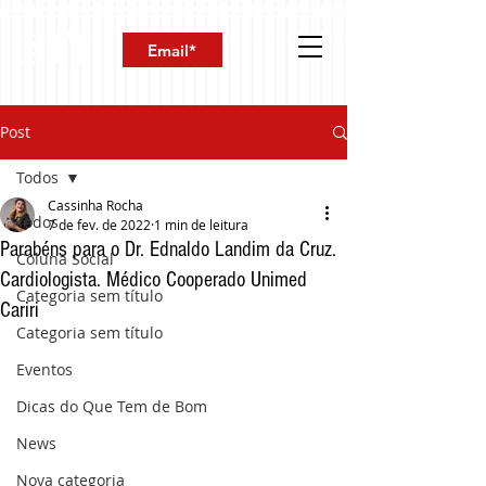
Post
Todos
Cassinha Rocha
Todos
7 de fev. de 2022
1 min de leitura
Parabéns para o Dr. Ednaldo Landim da Cruz.
Coluna Social
Cardiologista. Médico Cooperado Unimed
Categoria sem título
Cariri
Categoria sem título
Eventos
Dicas do Que Tem de Bom
News
Nova categoria