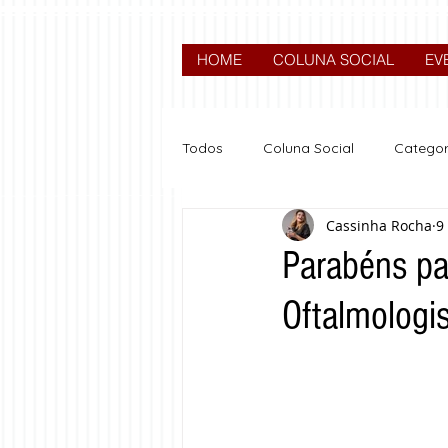
HOME
COLUNA SOCIAL
EV
Todos
Coluna Social
Categor
Cassinha Rocha
9
News
Nova categoria
Parabéns pa
Oftalmologi