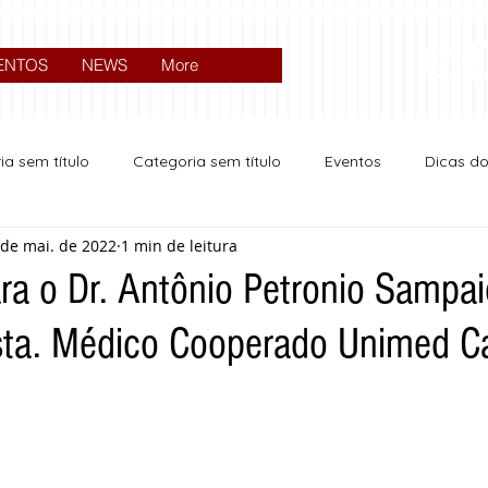
ENTOS
NEWS
More
ia sem título
Categoria sem título
Eventos
Dicas d
 de mai. de 2022
1 min de leitura
Expocrato 2024
Política
ra o Dr. Antônio Petronio Sampai
sta. Médico Cooperado Unimed Ca