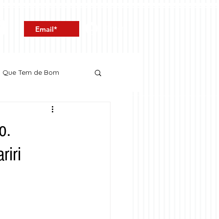
Entrar
o Que Tem de Bom
o.
riri