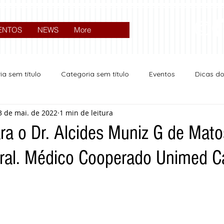
ENTOS
NEWS
More
ia sem título
Categoria sem título
Eventos
Dicas d
3 de mai. de 2022
1 min de leitura
Expocrato 2024
Política
ra o Dr. Alcides Muniz G de Mato
eral. Médico Cooperado Unimed Ca