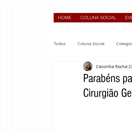
HOME
COLUNA SOCIAL
EV
Todos
Coluna Social
Categor
Cassinha Rocha
2
News
Nova categoria
Parabéns pa
Cirurgião G