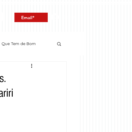
Entrar
o Que Tem de Bom
s.
riri