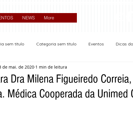
ENTOS
NEWS
More
ia sem título
Categoria sem título
Eventos
Dicas d
3 de mai. de 2020
1 min de leitura
Expocrato 2024
Política
ra Dra Milena Figueiredo Correia,
a. Médica Cooperada da Unimed C