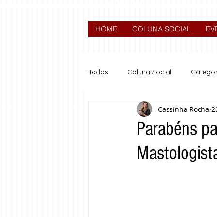
HOME
COLUNA SOCIAL
EV
Todos
Coluna Social
Categor
Cassinha Rocha
2
News
Nova categoria
Parabéns pa
Mastologist