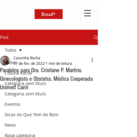
Post
Todos
Cassinha Rocha
Todos
17 de fev. de 2022
1 min de leitura
Parabéns para Dra. Cristiane P. Martins.
Coluna Social
Ginecologista e Obstetra. Médica Cooperada
Categoria sem título
Unimed Cariri
Categoria sem título
Eventos
Dicas do Que Tem de Bom
News
Nova categoria