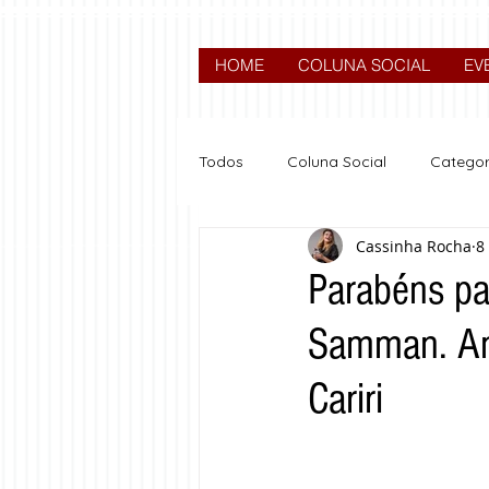
HOME
COLUNA SOCIAL
EV
Todos
Coluna Social
Categor
Cassinha Rocha
8
News
Nova categoria
Parabéns pa
Samman. An
Cariri