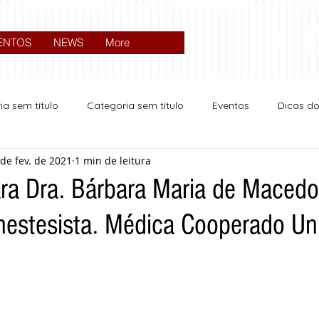
ENTOS
NEWS
More
ia sem título
Categoria sem título
Eventos
Dicas d
 de fev. de 2021
1 min de leitura
Expocrato 2024
Política
ra Dra. Bárbara Maria de Macedo
estesista. Médica Cooperado U