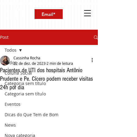
Post
Todos
Cassinha Rocha
Todos
22 de dez. de 2023
2 min de leitura
Pacientes de UTI dos hospitais Antônio
Coluna Social
Prudente e Pe. Cícero podem receber visitas
Categoria sem título
24h por dia
Categoria sem título
Eventos
Dicas do Que Tem de Bom
News
Nova categoria