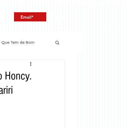
Entrar
o Que Tem de Bom
jo Honcy.
riri