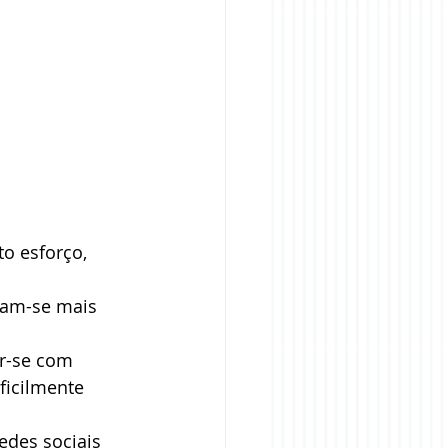
o esforço, 
nam-se mais 
r-se com 
ficilmente 
edes sociais 