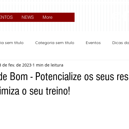
ENTOS
NEWS
More
ia sem título
Categoria sem título
Eventos
Dicas d
3 de fev. de 2023
1 min de leitura
Expocrato 2024
Política
e Bom - Potencialize os seus res
miza o seu treino!