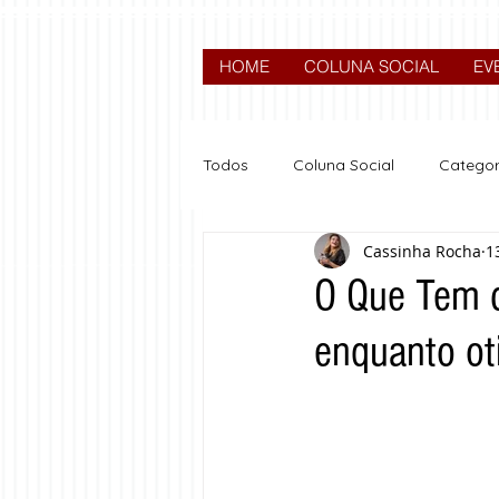
HOME
COLUNA SOCIAL
EV
Todos
Coluna Social
Categor
Cassinha Rocha
1
News
Nova categoria
O Que Tem d
enquanto oti