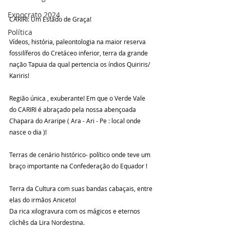
Expocrato 2024
CARIRI: Um Estado de Graça!
Política
Vídeos, história, paleontologia na maior reserva 
fossilíferos do Cretáceo inferior, terra da grande 
nação Tapuia da qual pertencia os índios Quiriris/ 
Kariris!
Região única , exuberante! Em que o Verde Vale 
do CARIRI é abraçado pela nossa abençoada 
Chapara do Araripe ( Ara - Ari - Pe : local onde 
nasce o dia )!
Terras de cenário histórico- político onde teve um 
braço importante na Confederação do Equador !
Terra da Cultura com suas bandas cabaçais, entre 
elas do irmãos Aniceto! 
Da rica xilogravura com os mágicos e eternos 
clichês da Lira Nordestina.