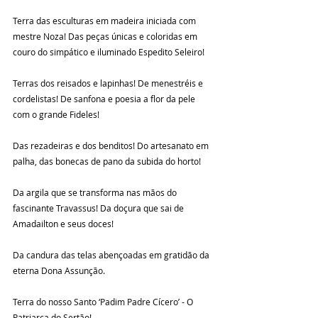
Terra das esculturas em madeira iniciada com 
mestre Noza! Das peças únicas e coloridas em 
couro do simpático e iluminado Espedito Seleiro! 
Terras dos reisados e lapinhas! De menestréis e 
cordelistas! De sanfona e poesia a flor da pele 
com o grande Fideles!
Das rezadeiras e dos benditos! Do artesanato em 
palha, das bonecas de pano da subida do horto!
Da argila que se transforma nas mãos do 
fascinante Travassus! Da doçura que sai de 
Amadailton e seus doces!
Da candura das telas abençoadas em gratidão da 
eterna Dona Assunção.
Terra do nosso Santo ‘Padim Padre Cícero’ - O 
Patriarca do Sertão! 