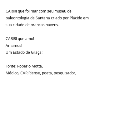
CARIRI que foi mar com seu museu de 
paleontologia de Santana criado por Plácido em 
sua cidade de brancas nuvens.
CARIRI que amo!
Amamos!
Um Estado de Graça!
Fonte: Roberio Motta,
Médico, CARIRIense, poeta, pesquisador, 
apaixonado pelo CARIRI. 
Coluna Social
Posts recentes
Ver tudo