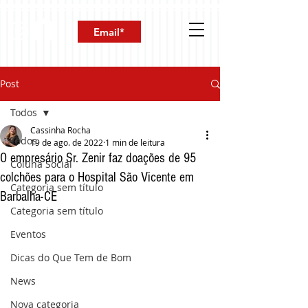
Post
Todos
Cassinha Rocha
Todos
19 de ago. de 2022
1 min de leitura
O empresário Sr. Zenir faz doações de 95
Coluna Social
colchões para o Hospital São Vicente em
Categoria sem título
Barbalha-CE
Categoria sem título
Eventos
Dicas do Que Tem de Bom
News
Nova categoria