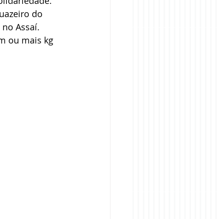
lidariedade. 
uazeiro do 
 no Assaí. 
m ou mais kg 