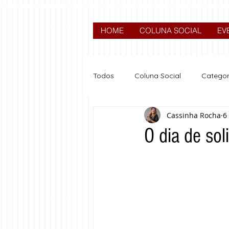
HOME
COLUNA SOCIAL
EV
Todos
Coluna Social
Categor
Cassinha Rocha
6
News
Nova categoria
O dia de sol