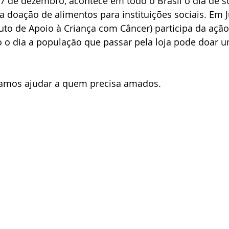
7 de dezembro, acontece em todo o Brasil o dia de so
 doação de alimentos para instituições sociais. Em J
ituto de Apoio à Criança com Câncer) participa da ação
o o dia a população que passar pela loja pode doar u
amos ajudar a quem precisa amados.