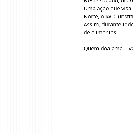
Neste sábado, dia 0
Uma ação que visa a
Norte, o IACC (Inst
Assim, durante tod
de alimentos.
Quem doa ama... V