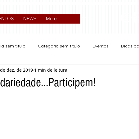
ENTOS
NEWS
More
ia sem título
Categoria sem título
Eventos
Dicas d
 de dez. de 2019
1 min de leitura
Expocrato 2024
Política
idariedade...Participem!