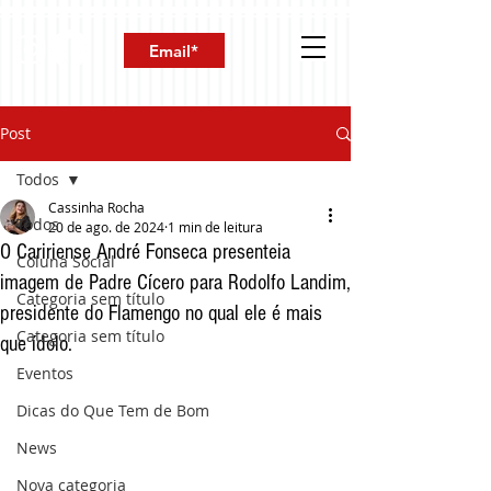
Post
Todos
Cassinha Rocha
Todos
20 de ago. de 2024
1 min de leitura
O Caririense André Fonseca presenteia
Coluna Social
imagem de Padre Cícero para Rodolfo Landim,
Categoria sem título
presidente do Flamengo no qual ele é mais
Categoria sem título
que ídolo.
Eventos
Dicas do Que Tem de Bom
News
Nova categoria