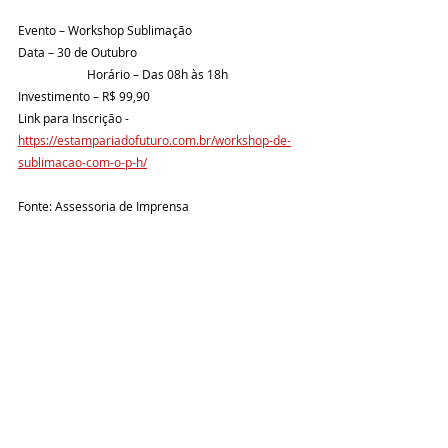
Evento – Workshop Sublimação
Data – 30 de Outubro                                                       
                       Horário – Das 08h às 18h
Investimento – R$ 99,90
Link para Inscrição - 
https://estampariadofuturo.com.br/workshop-de-
sublimacao-com-o-p-h/
Fonte: Assessoria de Imprensa
Eventos
Posts recentes
Ver tudo