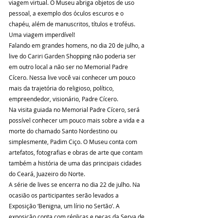
viagem virtual. O Museu abriga objetos de uso 
pessoal, a exemplo dos óculos escuros e o 
chapéu, além de manuscritos, títulos e troféus. 
Uma viagem imperdível!
Falando em grandes homens, no dia 20 de julho, a 
live do Cariri Garden Shopping não poderia ser 
em outro local a não ser no Memorial Padre 
Cícero. Nessa live você vai conhecer um pouco 
mais da trajetória do religioso, político, 
empreendedor, visionário, Padre Cícero.
Na visita guiada no Memorial Padre Cícero, será 
possível conhecer um pouco mais sobre a vida e a 
morte do chamado Santo Nordestino ou 
simplesmente, Padim Ciço. O Museu conta com 
artefatos, fotografias e obras de arte que contam 
também a história de uma das principais cidades 
do Ceará, Juazeiro do Norte.
A série de lives se encerra no dia 22 de julho. Na 
ocasião os participantes serão levados a 
Exposição ‘Benigna, um lírio no Sertão’. A 
exposição conta com réplicas e peças da Serva de 