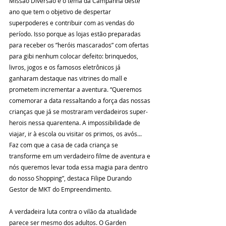
Missão Diversão é o tema da Campanha deste 
ano que tem o objetivo de despertar 
superpoderes e contribuir com as vendas do 
período. Isso porque as lojas estão preparadas 
para receber os ”heróis mascarados” com ofertas 
para gibi nenhum colocar defeito: brinquedos, 
livros, jogos e os famosos eletrônicos já 
ganharam destaque nas vitrines do mall e 
prometem incrementar a aventura. “Queremos 
comemorar a data ressaltando a força das nossas 
crianças que já se mostraram verdadeiros super-
herois nessa quarentena. A impossibilidade de 
viajar, ir à escola ou visitar os primos, os avós... 
Faz com que a casa de cada criança se 
transforme em um verdadeiro filme de aventura e 
nós queremos levar toda essa magia para dentro 
do nosso Shopping”, destaca Filipe Durando 
Gestor de MKT do Empreendimento.
A verdadeira luta contra o vilão da atualidade 
parece ser mesmo dos adultos. O Garden 