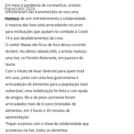
Em meio à pandemia de coronavírus, artistas 
Expocrato 2024
encontraram nas transmissões ao vivo uma 
maneira de unir entretenimento a solidariedade. 
Política
A maioria das lives está arrecadando recursos 
para instituições que ajudam no combate à Covid-
19 e aos desdobramentos da crise.
O cantor Wawa não ficou de fora dessa corrente 
do bem. No último sábado (09), o artista realizou 
uma live, no Paretto Ristorante, em Juazeiro do 
Norte. 
Com o intuito de levar diversão para quem está 
em casa, junto com uma boa gastronomia e 
arrecadação de alimentos para a população mais 
vulnerável, uma mobilização foi feita e com ajuda 
de amigos, fãs e do povo caririense foram 
arrecadados mais de 6 (seis) toneladas de 
alimentos, em 3 horas e 30 minutos de 
apresentação.
“Fiquei surpreso com o show de solidariedade que 
aconteceu na live, todos os alimentos 