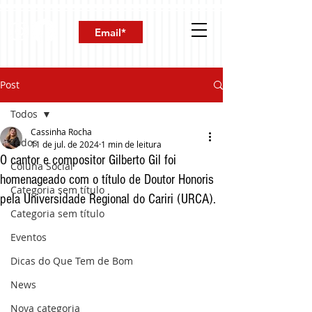
Post
Todos
Cassinha Rocha
Todos
11 de jul. de 2024
1 min de leitura
O cantor e compositor Gilberto Gil foi
Coluna Social
homenageado com o título de Doutor Honoris
Categoria sem título
pela Universidade Regional do Cariri (URCA).
Categoria sem título
Eventos
Dicas do Que Tem de Bom
News
Nova categoria