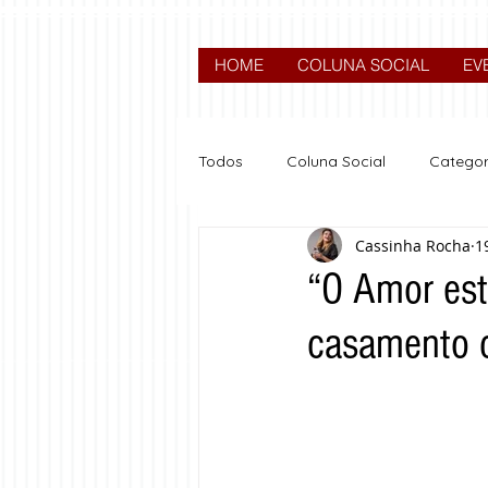
HOME
COLUNA SOCIAL
EV
Todos
Coluna Social
Categor
Cassinha Rocha
1
News
Nova categoria
“O Amor está
casamento c