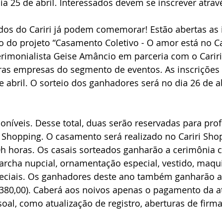
dia 25 de abril. Interessados devem se inscrever atrav
dos do Cariri já podem comemorar! Estão abertas as 
o do projeto “Casamento Coletivo - O amor está no Car
erimonialista Geise Amâncio em parceria com o Cariri
tras empresas do segmento de eventos. As inscrições 
e abril. O sorteio dos ganhadores será no dia 26 de ab
 
oníveis. Desse total, duas serão reservadas para prof
 Shopping. O casamento será realizado no Cariri Sho
h horas. Os casais sorteados ganharão a cerimônia c
archa nupcial, ornamentação especial, vestido, maqu
peciais. Os ganhadores deste ano também ganharão a
$380,00). Caberá aos noivos apenas o pagamento da a
l, como atualização de registro, aberturas de firma