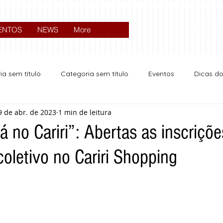
ENTOS
NEWS
More
ia sem título
Categoria sem título
Eventos
Dicas d
9 de abr. de 2023
1 min de leitura
Expocrato 2024
Política
 no Cariri”: Abertas as inscriçõe
oletivo no Cariri Shopping