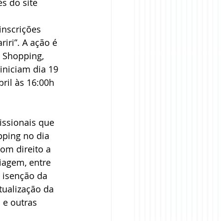
és do site
inscrições 
iri”. A ação é 
 Shopping, 
iniciam dia 19 
ril às 16:00h 
issionais que 
pping no dia 
om direito a 
iagem, entre 
 isenção da 
tualização da 
 e outras 