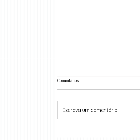
Comentários
Escreva um comentário
Cariri Summit 2025: dois dias de
inovação, troca de experiências e