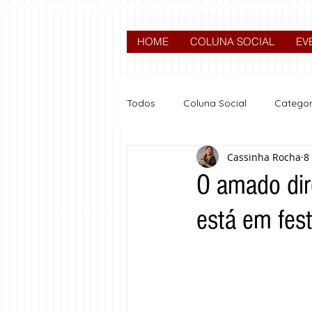
HOME
COLUNA SOCIAL
EV
Todos
Coluna Social
Categor
Cassinha Rocha
8
News
Nova categoria
O amado dire
está em fest