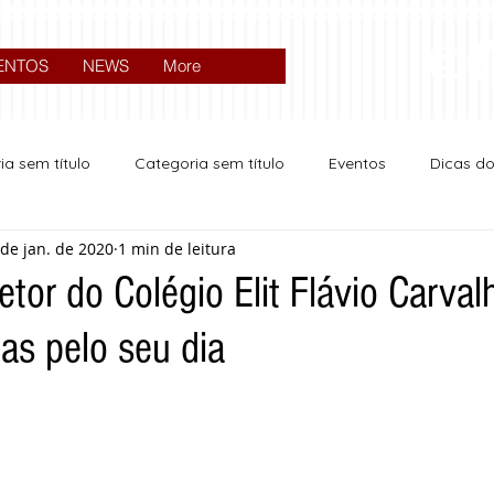
ENTOS
NEWS
More
ia sem título
Categoria sem título
Eventos
Dicas d
 de jan. de 2020
1 min de leitura
Expocrato 2024
Política
tor do Colégio Elit Flávio Carval
as pelo seu dia