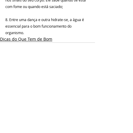
nos sinais do seu corpo. Ele sabe quando se está 
com fome ou quando está saciado;
8. Entre uma dança e outra hidrate-se, a água é 
essencial para o bom funcionamento do 
organismo.
Dicas do Que Tem de Bom
Posts recentes
Ver tudo