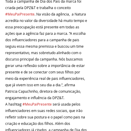
Toda a campanha de Dia dos Pais da marca foi 
criada pela DPZ&T e trabalha o conceito 
#MeuPaiPresente
. Na visão da agência,  a Natura 
acredita no valor da diversidade há muito tempo e 
essa preocupação está presente em todas as 
ações que a agência faz para a marca. “A escolha 
dos influenciadores para a campanha de pais 
seguiu essa mesma premissa e buscou um time 
representativo, mas sobretudo alinhado com o 
discurso principal da campanha. Nós buscamos 
gerar uma reflexão sobre a importância de estar 
presente e de se conectar com seus filhos por 
meio da experiência real de pais influenciadores, 
que já vivem isso em seu dia a dia.”, afirma 
Patricia Capuchinho, diretora de comunicação, 
engajamento e influência da DPZ&T.
A hashtag 
#MeuPaiPresente
 será usada pelos 
influenciadores em suas redes sociais, que irão 
refletir sobre sua postura e o papel como pais na 
criação e educação dos filhos. Além dos 
influenciadores já citados, a campanha de Dia dos 