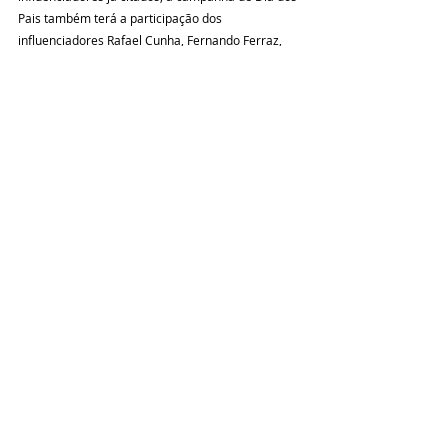
Pais também terá a participação dos 
influenciadores Rafael Cunha, Fernando Ferraz, 
Bruno Guedes, Dário Costa, Rodrigo Capita, 
Família Quilombo, Lucas Silveira, Receitas de Pai, 
Léo Feck e Leonardo Filomeno. Assista ao 
comercial de Dia dos Pais da marca:
Fonte: Meio e Mensagem 
News
Posts recentes
Ver tudo