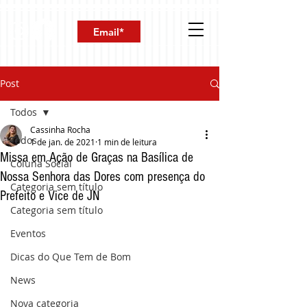
Post
Todos
Cassinha Rocha
Todos
1 de jan. de 2021
1 min de leitura
Missa em Ação de Graças na Basílica de
Coluna Social
Nossa Senhora das Dores com presença do
Categoria sem título
Prefeito e Vice de JN
Categoria sem título
Eventos
Dicas do Que Tem de Bom
News
Nova categoria