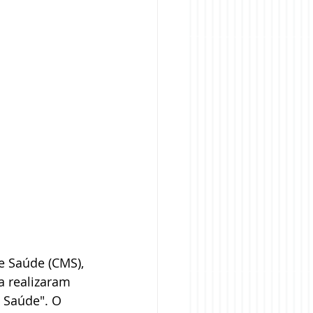
e Saúde (CMS), 
a realizaram 
e Saúde". O 