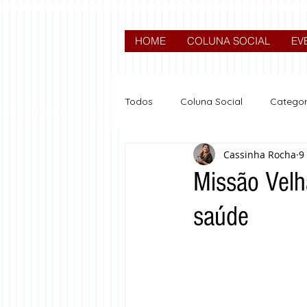
HOME
COLUNA SOCIAL
EV
Todos
Coluna Social
Categor
Cassinha Rocha
9
News
Nova categoria
Missão Velh
saúde