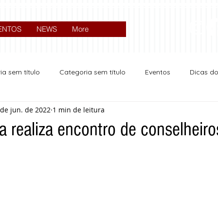
ENTOS
NEWS
More
ia sem título
Categoria sem título
Eventos
Dicas d
 de jun. de 2022
1 min de leitura
Expocrato 2024
Política
a realiza encontro de conselheiro