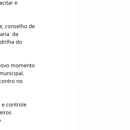
citar e  
e, conselho de 
aria  da 
drilha do  
 novo momento 
unicipal.  
contro no 
e controle 
eiros 
 