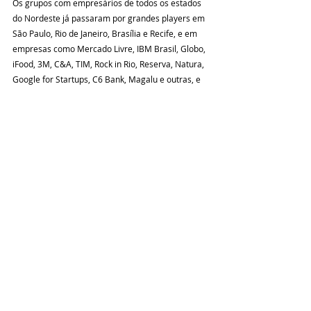
Os grupos com empresários de todos os estados 
do Nordeste já passaram por grandes players em 
São Paulo, Rio de Janeiro, Brasília e Recife, e em 
empresas como Mercado Livre, IBM Brasil, Globo, 
iFood, 3M, C&A, TIM, Rock in Rio, Reserva, Natura, 
Google for Startups, C6 Bank, Magalu e outras, e 
recebidos por grandes líderes como Augusto Lins 
(presidente) na Stone, Darcio Sterligh (Fundador) 
do PicPay e Alfredo Soares (CEO) da VTEX.
Contatos para mais informações
Leddy Silva | (88) 99956-0936| 
@escoladeempreendedores
Coluna Social