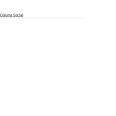
Coluna Social
Posts recentes
Ver tudo