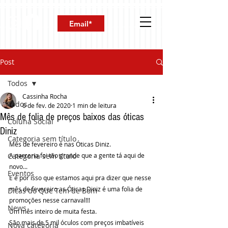
Post
Todos
Cassinha Rocha
Todos
6 de fev. de 2020
1 min de leitura
Mês de folia de preços baixos das óticas
Coluna Social
Diniz
Categoria sem título
Mês de fevereiro é nas Óticas Diniz.
Categoria sem título
A parceria foi tão grande que a gente tá aqui de 
novo... 
Eventos
E é por isso que estamos aqui pra dizer que nesse 
mês de fevereiro as Óticas Diniz é uma folia de 
Dicas do Que Tem de Bom
promoções nesse carnaval!!!
News
Um mês inteiro de muita festa.
São mais de 5 mil óculos com preços imbatíveis 
Nova categoria