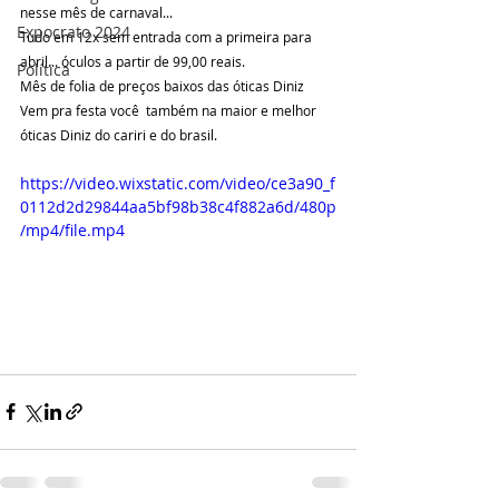
nesse mês de carnaval... 
Expocrato 2024
Tudo em 12x sem entrada com a primeira para 
abril... óculos a partir de 99,00 reais. 
Política
Mês de folia de preços baixos das óticas Diniz  
Vem pra festa você  também na maior e melhor 
óticas Diniz do cariri e do brasil.
https://video.wixstatic.com/video/ce3a90_f
0112d2d29844aa5bf98b38c4f882a6d/480p
/mp4/file.mp4