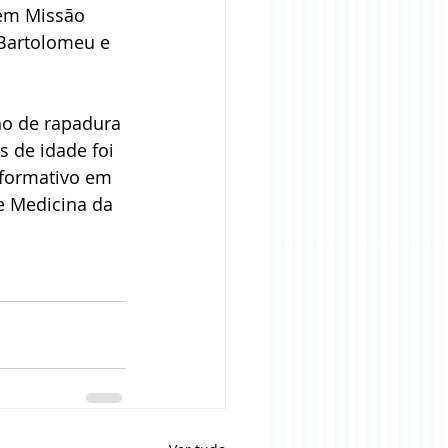
 em Missão 
Bartolomeu e 
ho de rapadura 
 de idade foi 
 formativo em 
e Medicina da 