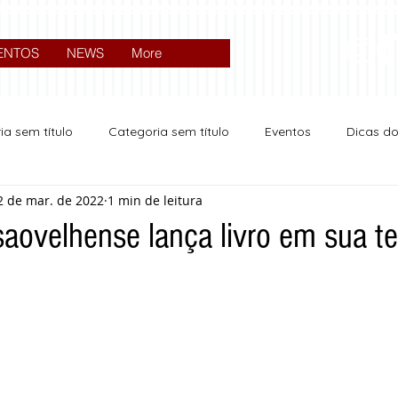
ENTOS
NEWS
More
ia sem título
Categoria sem título
Eventos
Dicas d
2 de mar. de 2022
1 min de leitura
Expocrato 2024
Política
aovelhense lança livro em sua ter